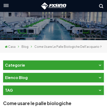
Italiano
nglish
rançais
Casa
Blog
Come Usare Le Palle Biologiche Dell'acquario？
eutsch
усский
Categorie
taliano
Elenco Blog
spañol
TAG
العربي
日本語
Come usare le palle biologiche