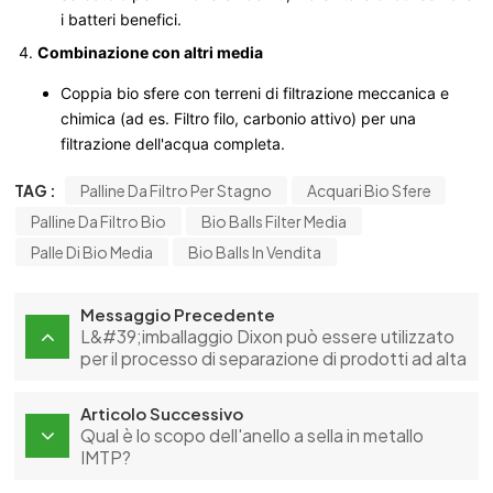
i batteri benefici.
Combinazione con altri media
Coppia bio sfere con terreni di filtrazione meccanica e
chimica (ad es. Filtro filo, carbonio attivo) per una
filtrazione dell'acqua completa.
TAG :
Palline Da Filtro Per Stagno
Acquari Bio Sfere
Palline Da Filtro Bio
Bio Balls Filter Media
Palle Di Bio Media
Bio Balls In Vendita
Messaggio Precedente
L&#39;imballaggio Dixon può essere utilizzato
per il processo di separazione di prodotti ad alta
purezza e di piccole quantità in laboratorio
Articolo Successivo
Qual è lo scopo dell'anello a sella in metallo
IMTP?