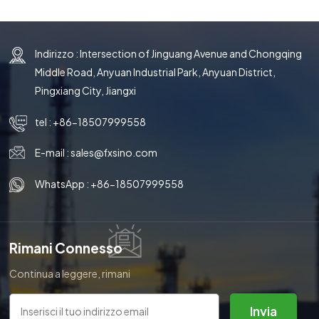
Indirizzo : Intersection of Jinguang Avenue and Chongqing
Middle Road, Anyuan Industrial Park, Anyuan District,
Pingxiang City, Jiangxi
tel :
+86-18507999558
E-mail :
sales@fxsino.com
WhatsApp :
+86-18507999558
Rimani Connesso
Continua a leggere, rimani
aggiornato, iscriviti e ti
invitiamo a dirci cosa ne pensi.
Invia