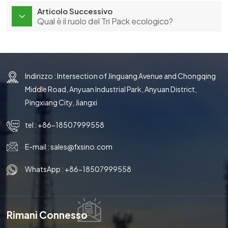
Articolo Successivo
Qual è il ruolo del Tri Pack ecologico?
Indirizzo : Intersection of Jinguang Avenue and Chongqing
Middle Road, Anyuan Industrial Park, Anyuan District,
Pingxiang City, Jiangxi
tel :
+86-18507999558
E-mail :
sales@fxsino.com
WhatsApp :
+86-18507999558
Rimani Connesso