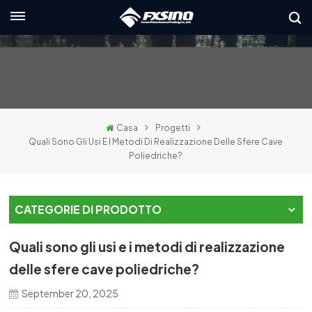
Italiano
nglish
rançais
Casa
Progetti
eutsch
Quali Sono Gli Usi E I Metodi Di Realizzazione Delle Sfere Cave
Poliedriche?
усский
taliano
CATEGORIE DI PRODOTTO
spañol
Quali sono gli usi e i metodi di realizzazione
العربي
delle sfere cave poliedriche?
September 20, 2025
日本語