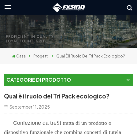
Italiano
nglish
rançais
Casa
Progetti
Qual È Il Ruolo Del Tri Pack Ecologico?
eutsch
усский
CATEGORIE DI PRODOTTO
taliano
Qual è il ruolo del Tri Pack ecologico?
spañol
September 11, 2025
العربي
Confezione da tre
Si tratta di un prodotto o
日本語
dispositivo funzionale che combina concetti di tutela