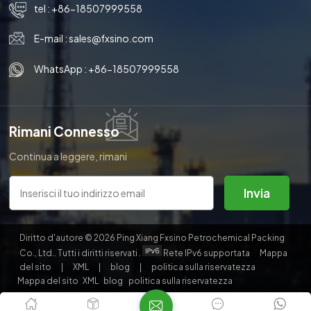
tel :
+86-18507999558
E-mail :
sales@fxsino.com
WhatsApp :
+86-18507999558
Rimani Connesso
Continua a leggere, rimani
aggiornato, iscriviti e ti
invitiamo a dirci cosa ne pensi.
Invia
Diritto d'autore © 2026 Ping Xiang Fxsino Petrochemical Packing
Co., Ltd.. Tutti i diritti riservati .
Rete IPv6 supportata
Mappa
del sito
|
XML
|
blog
|
politica sulla riservatezza
Mappa del sito
XML
blog
politica sulla riservatezza