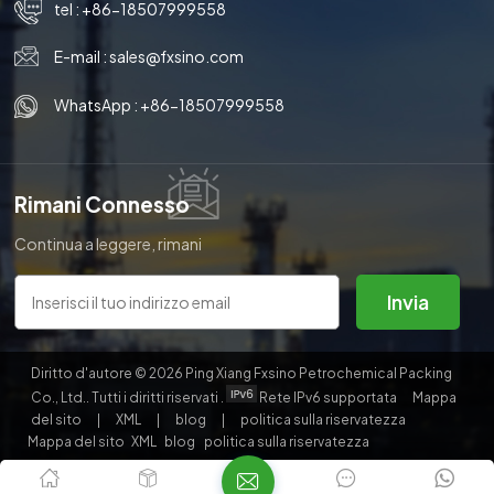
tel :
+86-18507999558
E-mail :
sales@fxsino.com
WhatsApp :
+86-18507999558
Rimani Connesso
Continua a leggere, rimani
aggiornato, iscriviti e ti
invitiamo a dirci cosa ne pensi.
Invia
Diritto d'autore © 2026 Ping Xiang Fxsino Petrochemical Packing
Co., Ltd.. Tutti i diritti riservati .
Rete IPv6 supportata
Mappa
del sito
|
XML
|
blog
|
politica sulla riservatezza
Mappa del sito
XML
blog
politica sulla riservatezza