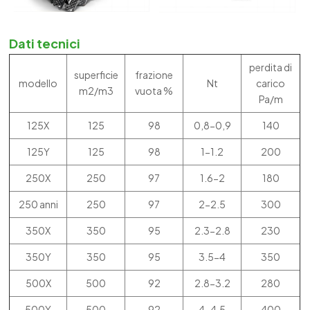
Dati tecnici
perdita di
superficie
frazione
modello
Nt
carico
m2/m3
vuota %
Pa/m
125X
125
98
0,8-0,9
140
125Y
125
98
1-1.2
200
250X
250
97
1.6-2
180
250 anni
250
97
2-2.5
300
350X
350
95
2.3-2.8
230
350Y
350
95
3.5-4
350
500X
500
92
2.8-3.2
280
500Y
500
92
4-4.5
400