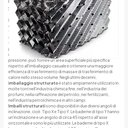
Imballaggio A Torre Eseguito Con
한국의
Struttura Metallica
中文
Imballaggio strutturato
è un tipo di imballaggio
disposto e impilato secondo la geometria uniforme nella
torre. La geometria dell'intera sezione della torre è regolare,
simmetrica e uniforme e viene specificato il percorso del
flusso gas-liquido, che riduce il fenomeno del flusso e della
parete del canale flusso e la caduta di pressione può essere
molto piccola. A parità di costo energetico e caduta di
pressione, può fornire un'area superficiale più specifica
rispetto all'imballaggio casuale e ottenere una maggiore
efficienza di trasferimento di massa e di trasferimento di
calore nello stesso volume. Negli ultimi decenni,
imballaggio strutturato
è stato ampiamente utilizzato in
molte torri nell'industria chimica fine, nell'industria dei
profumi, nella raffinazione del petrolio, nei fertilizzanti,
nell'industria petrolchimica e in altri campi.
Imballi strutturati
sono disponibili in due diversi angoli di
inclinazione, cioè. Tipo X e Tipo Y. Le baderne di tipo Y hanno
un'inclinazione e un angolo di circa 45 rispetto all'asse
orizzontale e sono le più utilizzate. Le baderne di tipo X