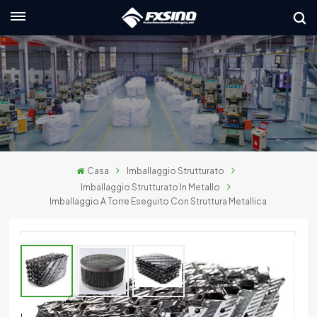
Italiano
nglish
rançais
eutsch
Casa
Imballaggio Strutturato
усский
Imballaggio Strutturato In Metallo
Imballaggio A Torre Eseguito Con Struttura Metallica
taliano
spañol
العربي
日本語