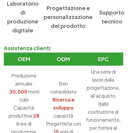
Laboratorio
Progettazione e
di
Supporto
personalizzazione
produzione
tecnico
del prodotto
digitale
Assistenza clienti
OEM
ODM
EPC
Una serie di
Produzione
lavori dalla
annuale
Ben
progettazione,
:
30.000
metri
consolidato
all'acquisto,
cubi
Ricerca e
dalla
Capacità
sviluppo
costruzione al
produttiva:
28
capacità
funzionamento,
linee di
Progettista con
per fornire al
produzione
15
anni di