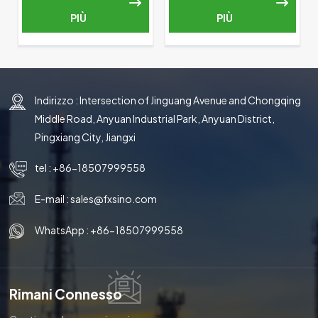
d'ape
PIÙ
PIÙ
Indirizzo : Intersection of Jinguang Avenue and Chongqing
Middle Road, Anyuan Industrial Park, Anyuan District,
Pingxiang City, Jiangxi
tel :
+86-18507999558
E-mail :
sales@fxsino.com
WhatsApp :
+86-18507999558
Rimani Connesso