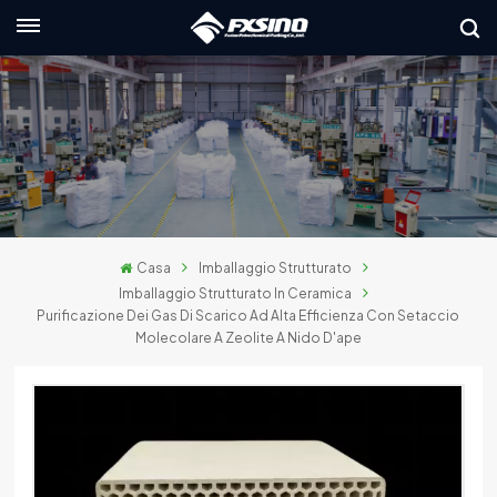
Italiano
nglish
rançais
eutsch
Casa
Imballaggio Strutturato
усский
Imballaggio Strutturato In Ceramica
Purificazione Dei Gas Di Scarico Ad Alta Efficienza Con Setaccio
taliano
Molecolare A Zeolite A Nido D'ape
spañol
العربي
日本語