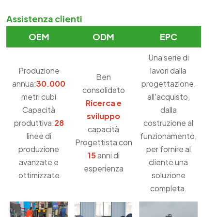
Assistenza clienti
OEM
ODM
EPC
Una serie di
Produzione
lavori dalla
Ben
annua:
30.000
progettazione,
consolidato
metri cubi
all'acquisto,
Ricerca e
Capacità
dalla
sviluppo
produttiva:
28
costruzione al
capacità
linee di
funzionamento,
Progettista con
produzione
per fornire al
15
anni di
avanzate e
cliente una
esperienza
ottimizzate
soluzione
completa.