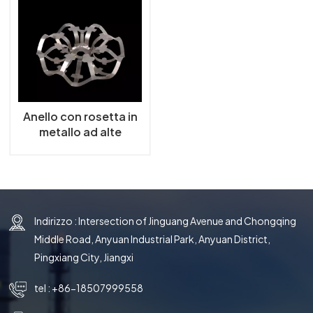
한국의
中文
Anello con rosetta in
metallo ad alte
prestazioni
Indirizzo : Intersection of Jinguang Avenue and Chongqing
Middle Road, Anyuan Industrial Park, Anyuan District,
Pingxiang City, Jiangxi
tel :
+86-18507999558