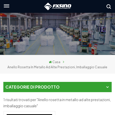
Italiano
nglish
rançais
eutsch
Casa
усский
Anello Rosetta In Metallo Ad Alte Prestazioni, Imballaggio Casuale
taliano
spañol
CATEGORIE DI PRODOTTO
العربي
1 risultati trovati per "Anello rosetta in metallo ad alte prestazioni,
imballaggio casuale"
日本語