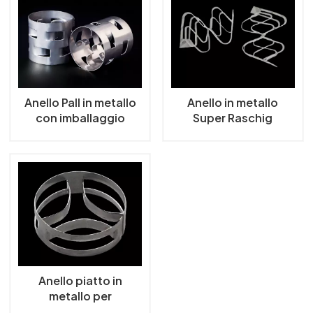
한국의
中文
Anello Pall in metallo
Anello in metallo
con imballaggio
Super Raschig
casuale in metallo ad
Imballaggio casuale
alte prestazioni
Anello piatto in
metallo per
imballaggio a torre in