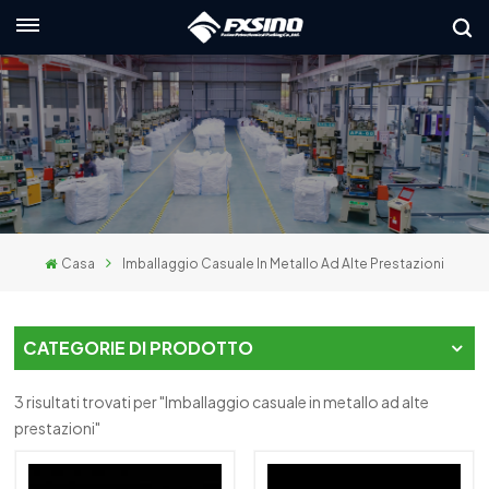
Italiano
nglish
rançais
eutsch
Casa
Imballaggio Casuale In Metallo Ad Alte Prestazioni
усский
taliano
CATEGORIE DI PRODOTTO
spañol
3 risultati trovati per "Imballaggio casuale in metallo ad alte
العربي
prestazioni"
日本語