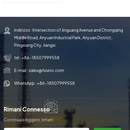
metallo
Indirizzo : Intersection of Jinguang Avenue and Chongqing
Middle Road, Anyuan Industrial Park, Anyuan District,
Pingxiang City, Jiangxi
tel :
+86-18507999558
E-mail :
sales@fxsino.com
WhatsApp :
+86-18507999558
Rimani Connesso
Continua a leggere, rimani
aggiornato, iscriviti e ti