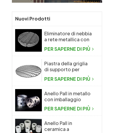
Nuovi Prodotti
Eliminatore di nebbia
a rete metallica con
rete metallica a
PER SAPERNE DI PIÙ
maglia
Piastra della griglia
di supporto per
l'imballaggio casuale
PER SAPERNE DI PIÙ
della colonna di
distillazione
Anello Pall in metallo
con imballaggio
casuale in metallo ad
PER SAPERNE DI PIÙ
alte prestazioni
Anello Pall in
ceramica a