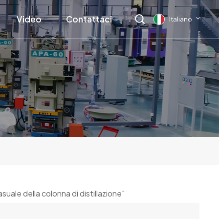
Video
Contattaci
Italiano
English
français
Deutsch
русский
italiano
español
casuale della colonna di distillazione"
العربية
日本語