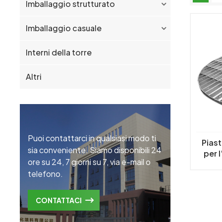
Imballaggio strutturato
Imballaggio casuale
Interni della torre
Altri
Puoi contattarci in qualsiasi modo ti
Piast
sia conveniente. Siamo disponibili 24
per 
ore su 24, 7 giorni su 7, via e-mail o
c
telefono.
CONTATTACI