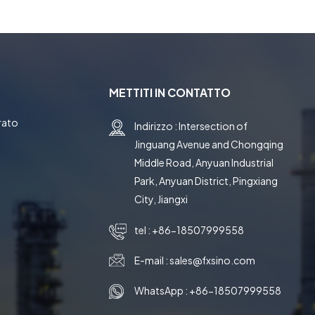
METTITI IN CONTATTO
rato
Indirizzo : Intersection of
Jinguang Avenue and Chongqing
e
Middle Road, Anyuan Industrial
Park, Anyuan District, Pingxiang
City, Jiangxi
tel :
+86-18507999558
E-mail :
sales@fxsino.com
WhatsApp :
+86-18507999558