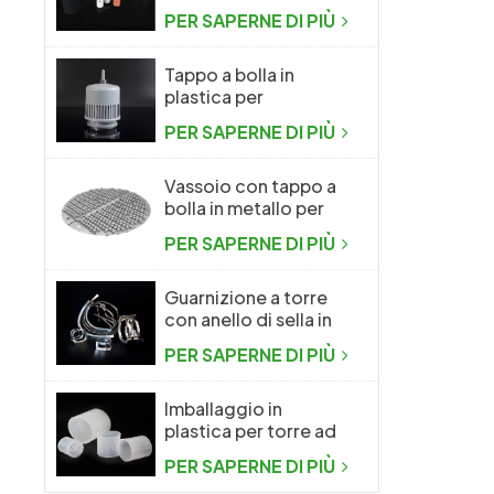
confezionamento
PER SAPERNE DI PIÙ
casuale
Tappo a bolla in
plastica per
l'industria chimica
PER SAPERNE DI PIÙ
Vassoio con tappo a
bolla in metallo per
l'industria chimica
PER SAPERNE DI PIÙ
Guarnizione a torre
con anello di sella in
metallo Intalox
PER SAPERNE DI PIÙ
Imballaggio in
plastica per torre ad
anello Raschig
PER SAPERNE DI PIÙ