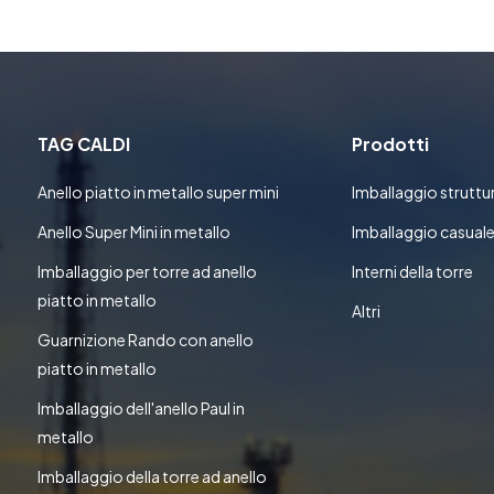
TAG CALDI
Prodotti
Anello piatto in metallo super mini
Imballaggio struttu
Anello Super Mini in metallo
Imballaggio casual
Imballaggio per torre ad anello
Interni della torre
piatto in metallo
Altri
Guarnizione Rando con anello
piatto in metallo
Imballaggio dell'anello Paul in
metallo
Imballaggio della torre ad anello