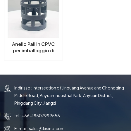
한국의
中文
Anello Pall in CPVC
per imballaggio di
torri di assorbimento
Indirizzo : Intersection of Jinguang Avenue and Chongqing
Middle Road, Anyuan Industrial Park, Anyuan District,
Pingxiang City, Jiangxi
tel :
+86-18507999558
E-mail :
sales@fxsino.com