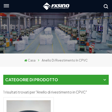
Italiano
nglish
rançais
eutsch
Casa
Anello Di Rivestimento In CPVC
усский
taliano
CATEGORIE DI PRODOTTO
spañol
1 risultati trovati per "Anello di rivestimento in CPVC"
العربي
日本語