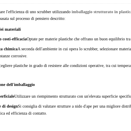
are l'efficienza di uno scrubber utilizzando
imballaggio strutturato in plastic
basata sul processo di pensiero descritto:
dei materiali
 costi-efficacia
Optate per materie plastiche che offrano un buon equilibrio tra
za chimica
A seconda dell'ambiente in cui opera lo scrubber, selezionare materia
ostanze corrosive.
cegliere plastiche in grado di resistere alle condizioni operative, tra cui temper
one dell'imballaggio
erficiale
Utilizzare un riempimento strutturato con un'elevata superficie specifi
e di design
Si consiglia di valutare strutture a nido d'ape per una migliore dist
ca ed efficienza di contatto.