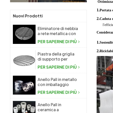
Ottimizzaz
1.
Portata 
Nuovi Prodotti
2.
Caduta d
l'effic
Eliminatore di nebbia
Consideraz
a rete metallica con
rete metallica a
PER SAPERNE DI PIÙ
1.
Sostenibi
maglia
2.
Riciclabi
Piastra della griglia
di supporto per
l'imballaggio casuale
PER SAPERNE DI PIÙ
della colonna di
distillazione
Anello Pall in metallo
con imballaggio
casuale in metallo ad
PER SAPERNE DI PIÙ
alte prestazioni
Anello Pall in
ceramica a