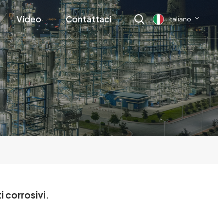
Video
Contattaci
Italiano
English
français
Deutsch
русский
italiano
español
i corrosivi.
العربية
日本語