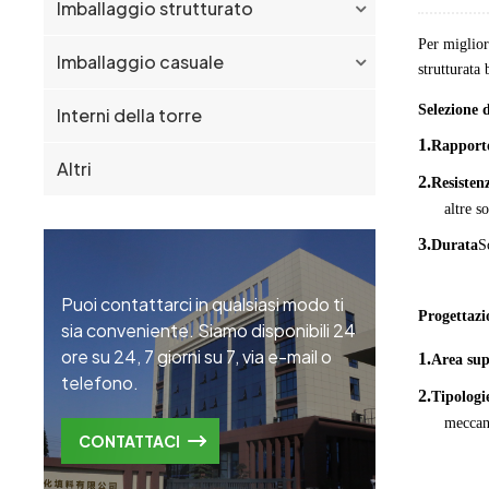
Imballaggio strutturato
Per miglior
Imballaggio casuale
strutturata 
Selezione 
Interni della torre
1.
Rapporto
Altri
2.
Resisten
altre s
3.
Durata
S
Puoi contattarci in qualsiasi modo ti
Progettazi
sia conveniente. Siamo disponibili 24
ore su 24, 7 giorni su 7, via e-mail o
1.
Area sup
telefono.
2.
Tipologi
meccani
CONTATTACI