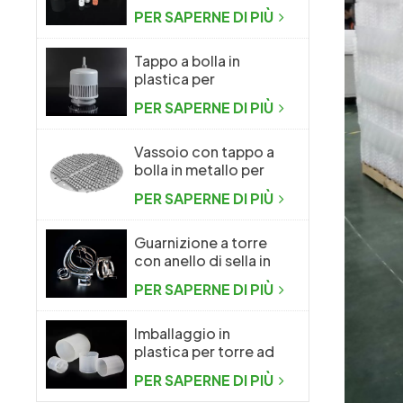
confezionamento
PER SAPERNE DI PIÙ
casuale
Tappo a bolla in
plastica per
l'industria chimica
PER SAPERNE DI PIÙ
Vassoio con tappo a
bolla in metallo per
l'industria chimica
PER SAPERNE DI PIÙ
Guarnizione a torre
con anello di sella in
metallo Intalox
PER SAPERNE DI PIÙ
Imballaggio in
plastica per torre ad
anello Raschig
PER SAPERNE DI PIÙ