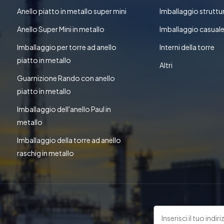
Anello piatto in metallo super mini
Imballaggio struttu
Anello Super Mini in metallo
Imballaggio casual
Imballaggio per torre ad anello
Interni della torre
piatto in metallo
Altri
Guarnizione Rando con anello
piatto in metallo
Imballaggio dell'anello Paul in
metallo
Imballaggio della torre ad anello
raschig in metallo