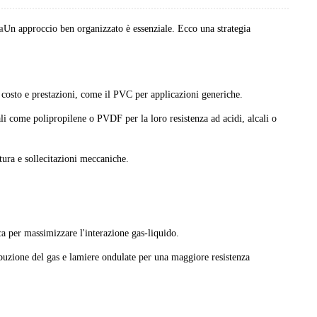
한국의
a
Un approccio ben organizzato è essenziale. Ecco una strategia
中文
 costo e prestazioni, come il PVC per applicazioni generiche.
li come polipropilene o PVDF per la loro resistenza ad acidi, alcali o
atura e sollecitazioni meccaniche.
ca per massimizzare l'interazione gas-liquido.
ribuzione del gas e lamiere ondulate per una maggiore resistenza