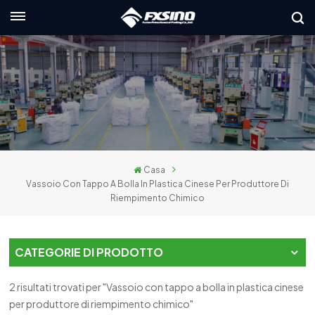
Italiano
nglish
rançais
eutsch
Casa
усский
Vassoio Con Tappo A Bolla In Plastica Cinese Per Produttore Di
Riempimento Chimico
taliano
spañol
CATEGORIE DI PRODOTTO
العربي
2 risultati trovati per "Vassoio con tappo a bolla in plastica cinese
日本語
per produttore di riempimento chimico"