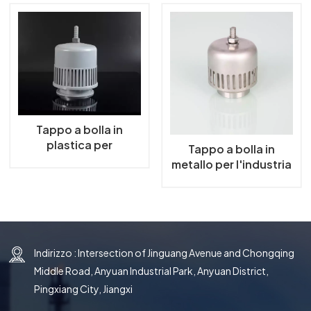
한국의
中文
Tappo a bolla in
plastica per
Tappo a bolla in
l'industria chimica
metallo per l'industria
chimica
Indirizzo : Intersection of Jinguang Avenue and Chongqing
Middle Road, Anyuan Industrial Park, Anyuan District,
Pingxiang City, Jiangxi