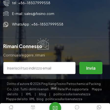
tel :
+86-18507999558
E-mail :
sales@fxsino.com
WhatsApp :
+86-18507999558
Rimani Connesso
Continua a leggere, rimani
aggiornato, iscriviti e ti
invitiamo a dirci cosa ne pensi.
Invia
Diritto d'autore © 2026 Ping Xiang Fxsino Petrochemical Packing
Co., Ltd.. Tutti i diritti riservati .
Rete IPv6 supportata
Mappa
del sito
|
XML
|
blog
|
politica sulla riservatezza
Mappa del sito
XML
blog
politica sulla riservatezza