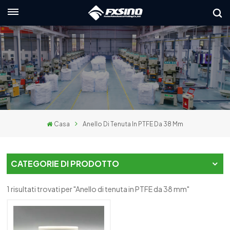
Italiano
nglish
rançais
eutsch
Casa
Anello Di Tenuta In PTFE Da 38 Mm
усский
taliano
CATEGORIE DI PRODOTTO
spañol
1 risultati trovati per "Anello di tenuta in PTFE da 38 mm"
العربي
日本語