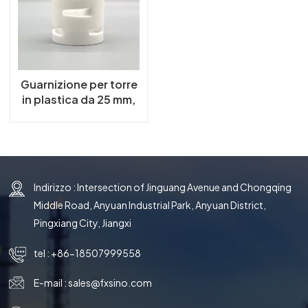
한국의
中文
Guarnizione per torre
in plastica da 25 mm,
38 mm e 50 mm,
anello in PTFE
Indirizzo : Intersection of Jinguang Avenue and Chongqing
Middle Road, Anyuan Industrial Park, Anyuan District,
Pingxiang City, Jiangxi
tel :
+86-18507999558
E-mail :
sales@fxsino.com